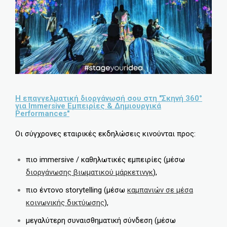
Η επαγγελματική διοργάνωσή σου στη "Σκηνή 360°
για Immersive Εμπειρίες & Δημιουργικά
Performances"
Οι σύγχρονες εταιρικές εκδηλώσεις κινούνται προς:
πιο immersive / καθηλωτικές εμπειρίες (μέσω
διοργάνωσης βιωματικού μάρκετινγκ
),
πιο έντονο storytelling (μέσω
καμπανιών σε μέσα
κοινωνικής δικτύωσης
),
μεγαλύτερη συναισθηματική σύνδεση (μέσω