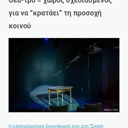
Θέα-τρο = χώρος σχεδιασμένος
για να “κρατάει” τη προσοχή
κοινού
Η επαγγελματική διοργάνωσή σου στη "Σκηνή