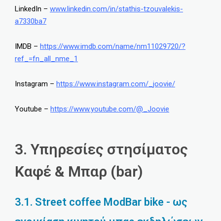
LinkedIn –
www.linkedin.com/in/stathis-
tzouvalekis-
a7330ba7
IMDB –
https://www.imdb.com/name/
nm11029720/?
ref_=fn_all_nme_1
Instagram –
https://www.instagram.com/_
joovie/
Youtube –
https://www.youtube.com/@_
Joovie
3. Υπηρεσίες στησίματος
Καφέ & Μπαρ (bar)
3.1. Street coffee ModBar bike - ως