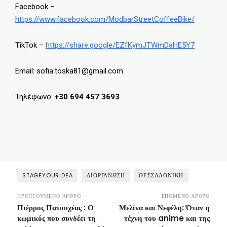
Facebook –
https://www.facebook.com/ModbarStreetCoffeeBike/
TikTok –
https://share.google/EZfKymJTWmDaHE5Y7
Email: sofia.toska81@gmail.com
Τηλέφωνο:
+30 694 457 3693
STAGEYOURIDEA
ΔΙΟΡΓΆΝΩΣΗ
ΘΕΣΣΑΛΟΝΙΚΗ
ΠΡΟΗΓΟΎΜΕΝΟ ΆΡΘΡΟ
ΕΠΌΜΕΝΟ ΆΡΘΡΟ
Πιέρρος Πατουχέας : Ο
Μελίνα και Νεφέλη: Όταν η
κωμικός που συνδέει τη
τέχνη του anime και της