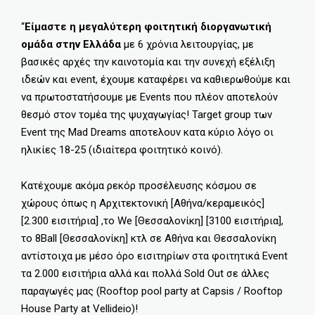
“
Είμαστε η μεγαλύτερη φοιτητική διοργανωτική
ομάδα στην Ελλάδα
με 6 χρόνια λειτουργίας, με
βασικές αρχές την καινοτομία και την συνεχή εξέλιξη
ιδεών και event, έχουμε καταφέρει να καθιερωθούμε και
να πρωτοστατήσουμε με Events που πλέον αποτελούν
θεσμό στον τομέα της ψυχαγωγίας! Target group των
Event της Mad Dreams αποτελουν κατα κύριο λόγο οι
ηλικίες 18-25 (ιδιαίτερα φοιτητικό κοινό).
Κατέχουμε ακόμα ρεκόρ προσέλευσης κόσμου σε
χώρους όπως η Αρχιτεκτονική [Αθήνα/κεραμεικός]
[2.300 εισιτήρια] ,το We [Θεσσαλονίκη] [3100 εισιτήρια],
το 8Ball [Θεσσαλονίκη] κτλ σε Αθήνα και Θεσσαλονίκη
αντίστοιχα με μέσο όρο εισιτηρίων στα φοιτητικά Event
τα 2.000 εισιτήρια αλλά και πολλά Sold Out σε άλλες
παραγωγές μας (Rooftop pool party at Capsis / Rooftop
House Party at Vellideio)!