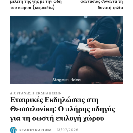
μελέτη της γης με την ωδή
φαντασίας συναντά τη
του κώμου (κωμωδία)
δυνατή φιλία
ΔΙΟΡΓΆΝΩΣΗ ΕΚΔΗΛΏΣΕΩΝ
Εταιρικές Εκδηλώσεις στη
Θεσσαλονίκη: Ο πλήρης οδηγός
για τη σωστή επιλογή χώρου
STAGEYOURIDEA
-
13/07/2026